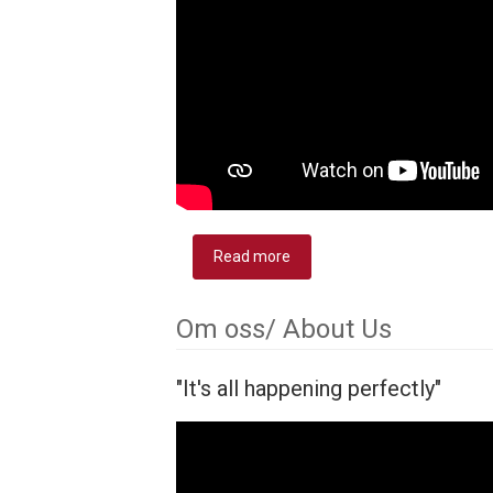
Read more
about Bli medlem/ Join Us
Om oss/ About Us
"It's all happening perfectly"