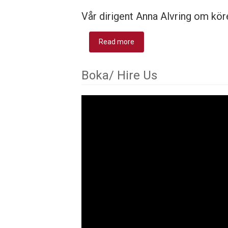
Vår dirigent Anna Alvring om kör
Read more
about Vår dirigent/ Our direc
Boka/ Hire Us