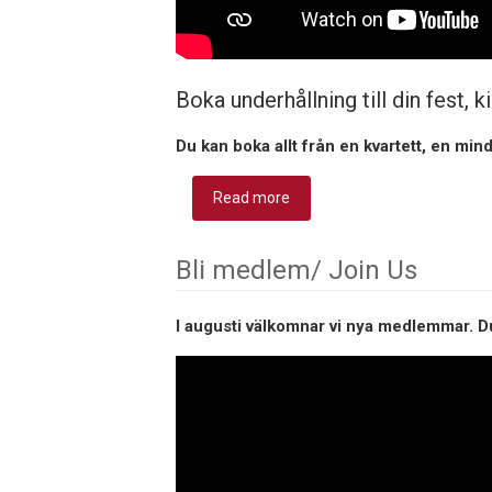
Boka underhållning till din fest, k
Du kan boka allt från en kvartett, en mindr
Read more
about Boka/ Hire Us
Bli medlem/ Join Us
I augusti välkomnar vi nya medlemmar. D