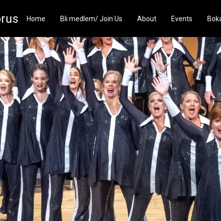
rus
Home
Bli medlem/ Join Us
About
Events
Boka