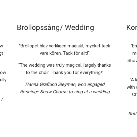
Bröllopssång/ Wedding
Kon
ow
"Bröllopet blev verkligen magiskt, mycket tack
"En
gt
vare kören. Tack för allt!"
me
Show
"The wedding was truly magical, largely thanks
how
to the choir. Thank you for everything!"
ully
"A 
Hanna Graflund Sleyman, who engaged
with 
Rönninge Show Chorus to sing at a wedding
Ch
 /
Rolf