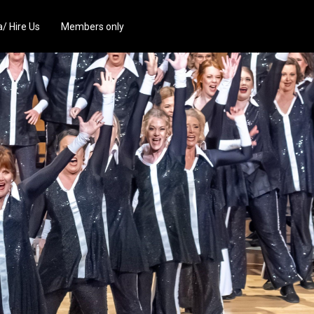
/ Hire Us
Members only