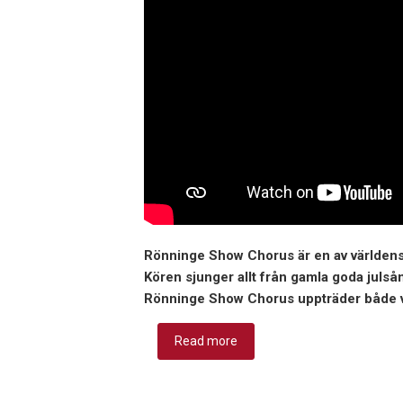
Rönninge Show Chorus är en av världens 
Kören sjunger allt från gamla goda juls
Rönninge Show Chorus uppträder både v
Read more
about Om oss/ About Us