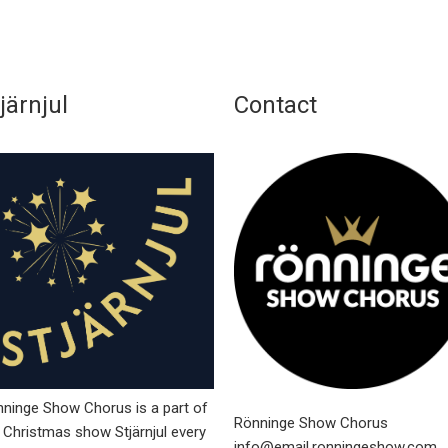
järnjul
Contact
ninge Show Chorus is a part of
Rönninge Show Chorus
 Christmas show Stjärnjul every
info@email.ronningeshow.com