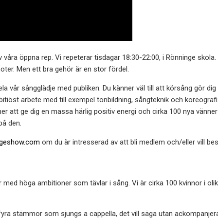
 av våra öppna rep. Vi repeterar tisdagar 18:30-22:00, i Rönninge skola
oter. Men ett bra gehör är en stor fördel.
dela vår sångglädje med publiken. Du känner väl till att körsång gör di
bitiöst arbete med till exempel tonbildning, sångteknik och koreografi
 att ge dig en massa härlig positiv energi och cirka 100 nya vänner 
på den.
ingeshow.com
om du är intresserad av att bli medlem och/eller vill bes
d höga ambitioner som tävlar i sång. Vi är cirka 100 kvinnor i olika 
yra stämmor som sjungs a cappella, det vill säga utan ackompanjeran