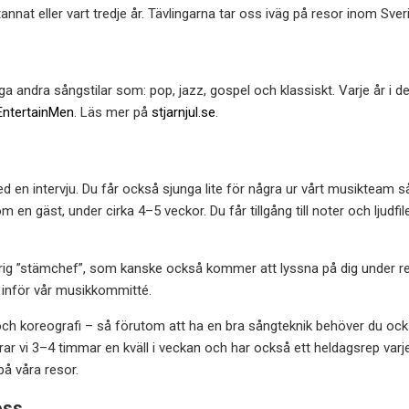
annat eller vart tredje år. Tävlingarna tar oss iväg på resor inom Sv
andra sångstilar som: pop, jazz, gospel och klassiskt. Varje år i de
EntertainMen
. Läs mer på
stjarnjul.se
.
ed en intervju. Du får också sjunga lite för några ur vårt musikteam 
en gäst, under cirka 4–5 veckor. Du får tillgång till noter och ljudfil
ig ”stämchef”, som kanske också kommer att lyssna på dig under repe
t inför vår musikkommitté.
h koreografi – så förutom att ha en bra sångteknik behöver du också 
erar vi 3–4 timmar en kväll i veckan och har också ett heldagsrep va
på våra resor.
oss