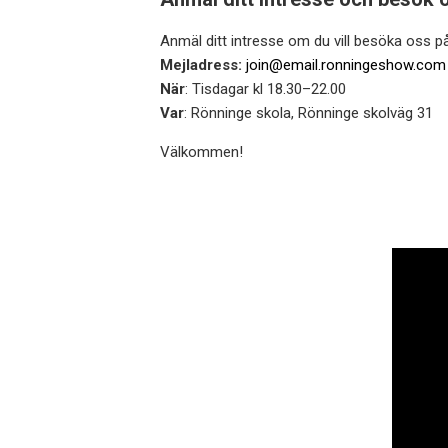
Anmäl ditt intresse om du vill besöka oss på 
Mejladress:
join@email.ronningeshow.com
När
: Tisdagar kl 18.30–22.00
Var
: Rönninge skola, Rönninge skolväg 31
Välkommen!