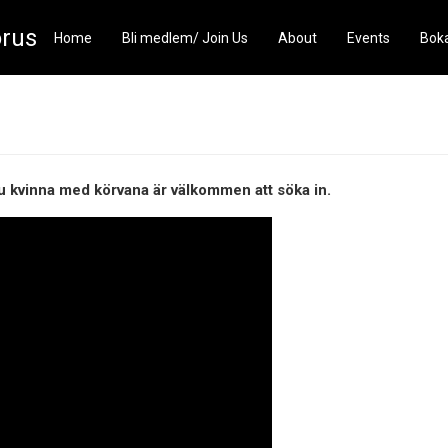
rus
Home
Bli medlem/ Join Us
About
Events
Boka
u kvinna med körvana är välkommen att söka in.