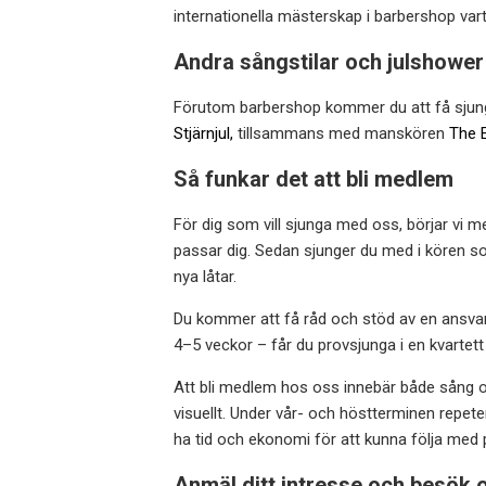
internationella mästerskap i barbershop vart
Andra sångstilar och julshower
Förutom barbershop kommer du att få sjunga 
Stjärnjul,
tillsammans med manskören
The 
Så funkar det att bli medlem
För dig som vill sjunga med oss, börjar vi m
passar dig. Sedan sjunger du med i kören som 
nya låtar.
Du kommer att få råd och stöd av en ansvar
4–5 veckor – får du provsjunga i en kvartet
Att bli medlem hos oss innebär både sång oc
visuellt. Under vår- och höstterminen repet
ha tid och ekonomi för att kunna följa med 
Anmäl ditt intresse och besök 